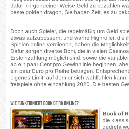
dafür in irgendeiner Weise Geld zu bezahlen wär
beste golden dragon, Sie haben Zeit, es zu b
Doch auch Spieler, die regelmäßig um Geld spi
etwas aufzubessern, und wahre Highroller, die i
Spielen online verdienen, haben die Möglichkeit
Dafür sorgen diverse Boni, die in vielen Casinos
Ersteinzahlung möglich sind, sowie die variabl
ab ein paar Cent pro Gewinnlinie beginnen, abe
ein paar Euro pro Reihe betragen. Entsprechend 
eigenes Limit, auf dem er sich wohlfühlen kann.
freispiele ohne einzahlung 2020. Die besten G
Wie funktioniert Book of Ra online?
Book of R
die klassi
gedreht w