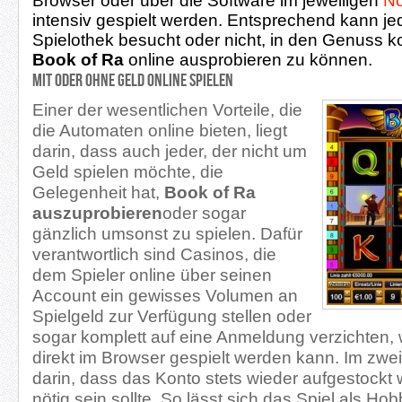
Browser oder über die Software im jeweiligen
No
intensiv gespielt werden. Entsprechend kann jed
Spielothek besucht oder nicht, in den Genuss 
Book of Ra
online ausprobieren zu können.
Mit oder ohne Geld online spielen
Einer der wesentlichen Vorteile, die
die Automaten online bieten, liegt
darin, dass auch jeder, der nicht um
Geld spielen möchte, die
Gelegenheit hat,
Book of Ra
auszuprobieren
oder sogar
gänzlich umsonst zu spielen. Dafür
verantwortlich sind Casinos, die
dem Spieler online über seinen
Account ein gewisses Volumen an
Spielgeld zur Verfügung stellen oder
sogar komplett auf eine Anmeldung verzichten,
direkt im Browser gespielt werden kann. Im zweite
darin, dass das Konto stets wieder aufgestock
nötig sein sollte. So lässt sich das Spiel als H