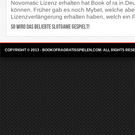
Novomatic Lizenz erhalten hat Book of ra in De
können. Früher gab es noch Mybet, welche aber
Lizenzverlängerung erhalten haben, welch ein 
So wird das beliebte Slotgame gespielt!
COPYRIGHT © 2013 - BOOKOFRAGRATISSPIELEN.COM. ALL RIGHTS RES
Link Partner:
Book of Ra
Blackjack Kostenlos
Roulette free
Gratis Casinos
Welche Bank
Casino Bonus
Book of ra kostenlos spielen
Welche bank